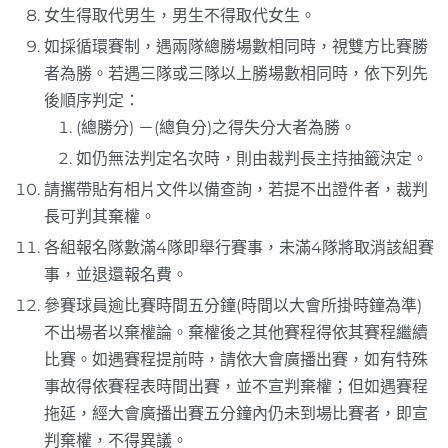
女生得取代男生，男生不得取代女生。
如採循環賽制，遇兩隊總勝場數相同時，視雙方比賽勝
者為勝。若遇三隊或三隊以上勝場數相同時，依下列先
後順序判定：
(總勝分) －(總負分)之得失分大者為勝。
如仍無法判定名次時，則由裁判長主持抽籤決定。
請攜帶貼有相片文件以備查詢，若提不出證件者，裁判
長可判其棄權。
各組報名隊數滿4隊即舉行賽事，未滿4隊將取消該組賽
事，並退還報名費。
參賽球員逾比賽時間五分鐘(時間以大會所掛時鐘為準)
不出場者以棄權論。棄權後之其他賽程得依其賽程繼續
比賽。如遇賽程提前時，請依大會廣播出賽，如有特殊
事故得依賽程表時間出賽，並不宣判棄權；但如遇賽程
拖延，經大會廣播出賽五分鐘內仍未到場比賽者，即宣
判棄權，不得異議。