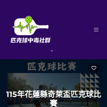
Favo
115年花蓮縣奇萊盃匹克球比
賽