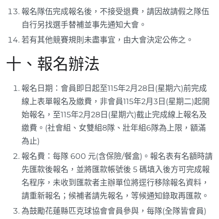
報名隊伍完成報名後，不接受退費，請因故請假之隊伍
自行另找選手替補並事先通知大會。
若有其他競賽規則未盡事宜，由大會決定公佈之。
十、報名辦法
報名日期：會員即日起至115年2月28日(星期六)前完成
線上表單報名及繳費，非會員115年2月3日(星期二)起開
始報名，至115年2月28日(星期六)截止完成線上報名及
繳費。(社會組、女雙組8隊、壯年組6隊為上限，額滿
為止)
報名費：每隊 600 元(含保險/餐盒)。報名表有名額時請
先匯款後報名，並將匯款帳號後 5 碼填入後方可完成報
名程序，未收到匯款者主辦單位將逕行移除報名資料，
請重新報名；候補者請先報名，等候通知錄取再匯款。
為鼓勵花蓮縣匹克球協會會員參與，每隊(全隊皆會員)