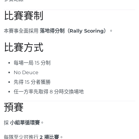
比賽賽制
本賽事全面採用
落地得分制（Rally Scoring）
。
比賽方式
每場一局 15 分制
No Deuce
先得 15 分者獲勝
任一方率先取得 8 分時交換場地
預賽
採
小組單循環賽
。
每隊至少可進行
2 場比賽
。