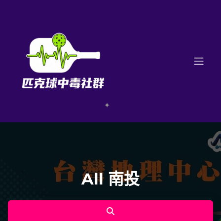
All 南投
Search