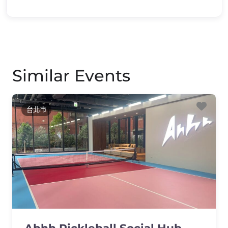
Similar Events
Favo
台北市
Ahhh Pickleball Social Hub