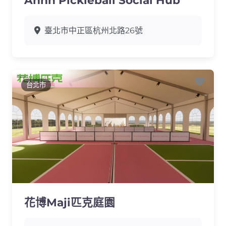
臺北市中正區杭州北路26號
Favo
台北市
花博Maji匹克庭園