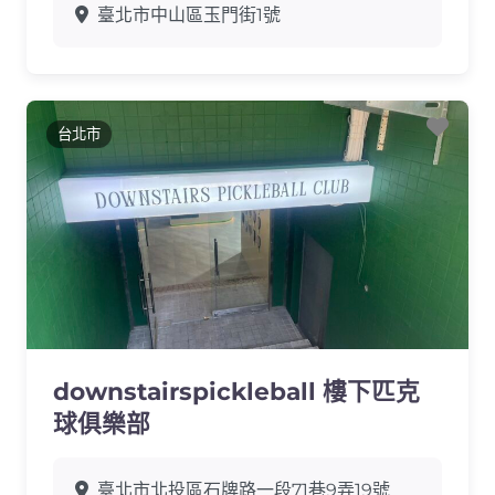
臺北市中山區玉門街1號
Favo
台北市
downstairspickleball 樓下匹克
球俱樂部
臺北市北投區石牌路一段71巷9弄19號