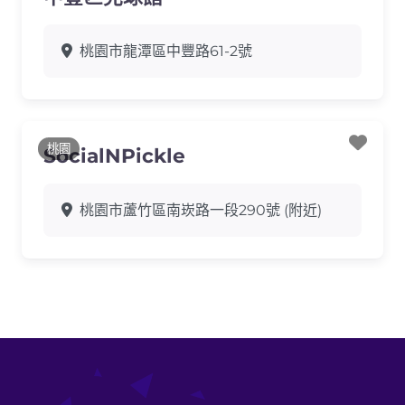
桃園市龍潭區中豐路61-2號
Favo
桃園
SocialNPickle
桃園市蘆竹區南崁路一段290號 (附近)