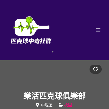
Favo
樂活匹克球俱樂部
中壢區
桃園