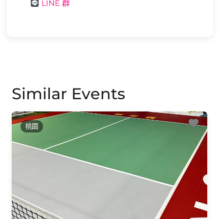
LINE 群
Similar Events
Favo
桃園