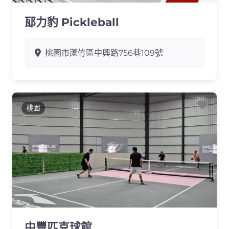
邷力豹 Pickleball
桃園市蘆竹區中興路756巷109號
Favo
桃園
中豐匹克球館