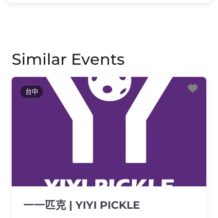
Similar Events
Favo
台中
一一匹克 | YIYI PICKLE