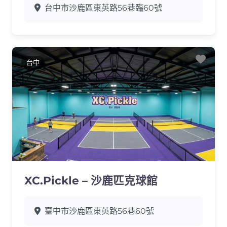
台中市沙鹿區東英路56巷臨60號
Favo
台中
XC.Pickle – 沙鹿匹克球館
臺中市沙鹿區東英路56巷60號