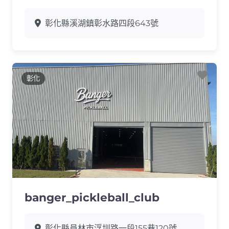
彰化縣溪湖鎮彰水路四段643號
Favo
彰化
banger_pickleball_club
彰化縣員林市浮圳路一段155巷120號