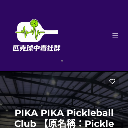
Favo
PIKA PIKA Pickleball
Club 【原名稱：Pickle